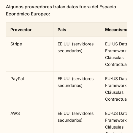
Algunos proveedores tratan datos fuera del Espacio
Económico Europeo:
Proveedor
País
Mecanismo
Stripe
EE.UU. (servidores
EU-US Data P
secundarios)
Framework +
Cláusulas
Contractuales
PayPal
EE.UU. (servidores
EU-US Data P
secundarios)
Framework +
Cláusulas
Contractuales
AWS
EE.UU. (servidores
EU-US Data P
secundarios)
Framework +
Cláusulas