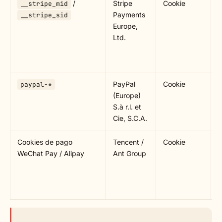
/
Stripe
Cookie
P
__stripe_mid
Payments
f
__stripe_sid
Europe,
m
Ltd.
d
p
c
PayPal
Cookie
P
paypal-*
(Europe)
d
S.à r.l. et
d
Cie, S.C.A.
c
Cookies de pago
Tencent /
Cookie
P
WeChat Pay / Alipay
Ant Group
d
c
U
s