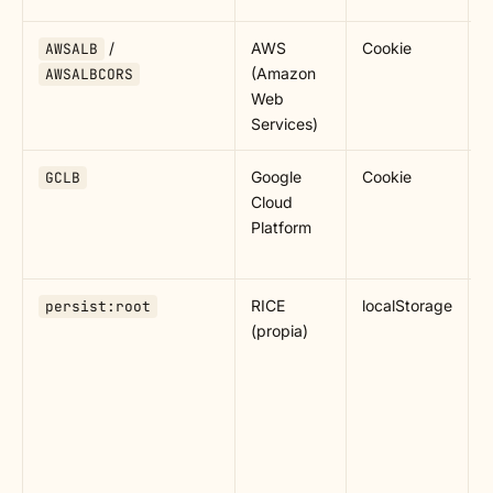
/
AWS
Cookie
B
AWSALB
(Amazon
c
AWSALBCORS
Web
i
Services)
d
Google
Cookie
B
GCLB
Cloud
c
Platform
i
d
RICE
localStorage
M
persist:root
(propia)
c
c
d
e
s
e
d