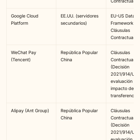
Contractuales
Google Cloud
EE.UU. (servidores
EU-US Data P
Platform
secundarios)
Framework +
Cláusulas
Contractuales
WeChat Pay
República Popular
Cláusulas
(Tencent)
China
Contractuales
(Decisión
2021/914/UE)
evaluación de
impacto de
transferencias
Alipay (Ant Group)
República Popular
Cláusulas
China
Contractuales
(Decisión
2021/914/UE)
evaluación de