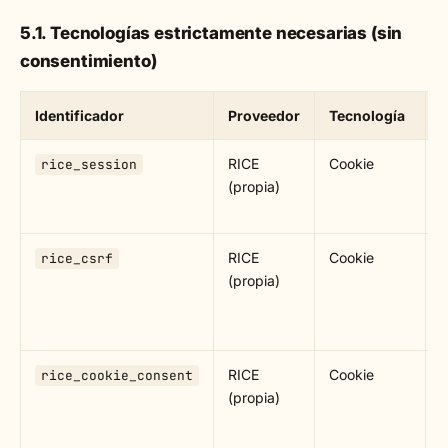
5.1. Tecnologías estrictamente necesarias (sin
consentimiento)
Identificador
Proveedor
Tecnología
F
RICE
Cookie
M
rice_session
(propia)
s
d
RICE
Cookie
P
rice_csrf
(propia)
c
c
r
RICE
Cookie
R
rice_cookie_consent
(propia)
p
c
U